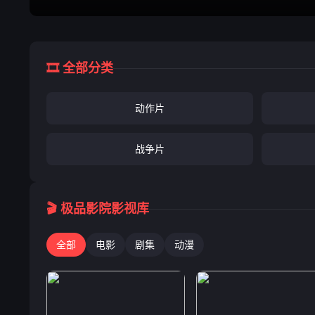
🎞️ 全部分类
动作片
战争片
🎬 极品影院影视库
全部
电影
剧集
动漫