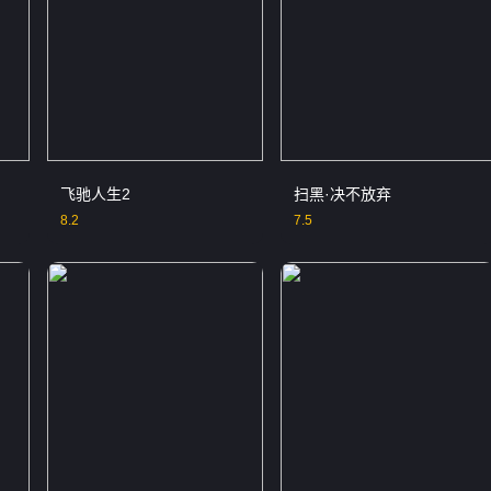
飞驰人生2
扫黑·决不放弃
8.2
7.5