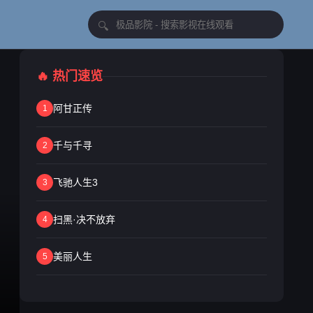
🔥 热门速览
阿甘正传
1
千与千寻
2
飞驰人生3
3
扫黑·决不放弃
4
美丽人生
5