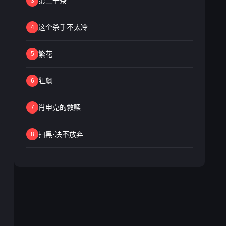
第二十条
3
这个杀手不太冷
4
繁花
5
狂飙
6
肖申克的救赎
7
扫黑·决不放弃
8